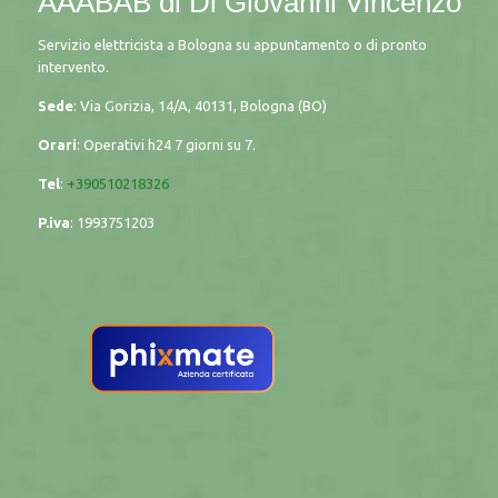
AAABAB di Di Giovanni Vincenzo
Servizio elettricista a Bologna su appuntamento o di pronto
intervento.
Sede
: Via Gorizia, 14/A, 40131, Bologna (BO)
Orari
: Operativi h24 7 giorni su 7.
Tel
:
+390510218326
P.iva
:
1993751203