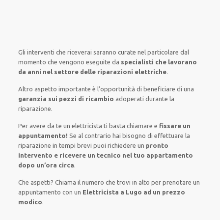
Gli interventi
che riceverai
saranno
curate nel
particolare
dal
momento che vengono
eseguite
da
specialisti che lavorano
da anni nel settore
delle riparazioni elettriche
.
Altro aspetto importante è
l’opportunità
di
beneficiare di
una
garanzia sui pezzi di ricambio
adoperati
durante la
riparazione.
Per avere
da te
un elettricista
ti basta
chiamare e
fissare
un
appuntamento!
Se
al contrario
hai
bisogno
di
effettuare
la
riparazione
in tempi
brevi
puoi richiedere un
pronto
intervento e ricevere un
tecnico nel tuo appartamento
dopo un’ora circa
.
Che aspetti? Chiama il numero che trovi in alto per prenotare un
appuntamento con un
Elettricista a Lugo ad un prezzo
modico
.