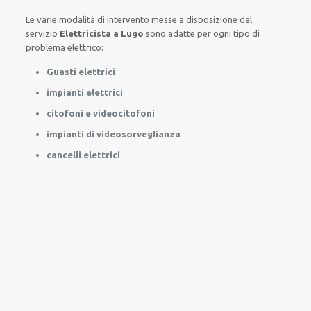
Le
varie
modalità
di
intervento
messe a disposizione
dal
servizio
Elettricista a Lugo
sono
adatte
per
ogni tipo di
problema
elettrico
:
Guasti elettrici
impianti elettrici
citofoni e videocitofoni
impianti di videosorveglianza
cancelli elettrici