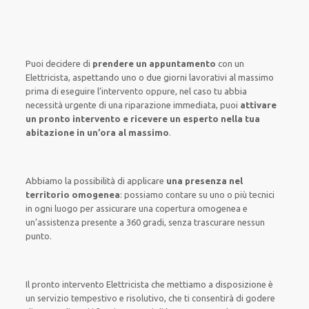
Puoi decidere di
prendere
un appuntamento
con un
Elettricista,
aspettando
uno o due giorni lavorativi al massimo
prima di
eseguire l’intervento
oppure,
nel caso tu abbia
necessità urgente di
una riparazione immediata
, puoi
attivare
un pronto intervento
e ricevere un
esperto nella tua
abitazione in un’ora al massimo
.
Abbiamo la possibilità di applicare
una presenza nel
territorio omogenea
:
possiamo contare su
uno o più
tecnici
in ogni luogo
per
assicurare
una copertura
omogenea
e
un’assistenza presente a
360 gradi
, senza
trascurare
nessun
punto
.
Il pronto intervento Elettricista
che mettiamo a disposizione
è
un servizio
tempestivo
e risolutivo, che ti
consentirà di godere