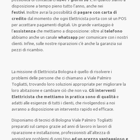
disposizione
a tempo pieno
tutto l’anno, anche nei
festivi
.
Inoltre
avrai la possibilità di
pagare con carta di
credito
dal momento che ogni Elettricista
porta con sé
un POS
per accettare pagamenti
digitali
.
Un grande vantaggio
è
l’
assistenza
che mettiamo a disposizione:
oltre al
telefono
abbiamo anche un
canale
whatsapp
per comunicare con i nostri
clienti
.
Infine,
sulle nostre riparazioni
c’è anche la
garanzia sui
pezzi di ricambio.
La missione
di Elettricista Bologna è quello di risolvere i
problemi delle persone che
ci chiamano
a Viale Palmiro
Togliatti, trovando loro
soluzioni appropriate
per migliorare
la
loro abitazione
e cambiare ciò che non va.
Gli interventi
Elettricista che mettiamo in pratica sono di qualità
e
adatti alle esigenze di tutti i clienti
, che rivolgendosi a noi
avranno a disposizione un intervento
rapido ed efficace
.
Disponiamo di
tecnici di Bologna Viale Palmiro Togliatti
preparati sul campo grazie ad anni di lavoro
in lavori di
riparazione e installazione
,
professionisti
all’altezza di
aggiustare
problemi di ogni tipo
ad un prezzo vantaggioso e