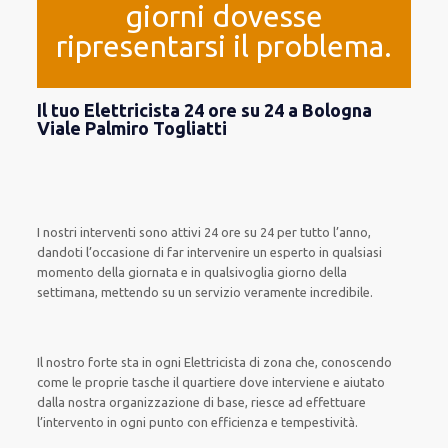
giorni dovesse
ripresentarsi il problema.
Il tuo Elettricista 24 ore su 24 a Bologna
Viale Palmiro Togliatti
I nostri interventi
sono attivi
24 ore su 24
per
tutto l’anno
,
dandoti l’occasione
di far
intervenire
un
esperto
in
qualsiasi
momento della giornata e in
qualsivoglia
giorno della
settimana,
mettendo su
un servizio
veramente
incredibile
.
Il nostro forte
sta in ogni Elettricista di zona che, conoscendo
come le proprie tasche
il quartiere
dove interviene
e
aiutato
dalla nostra organizzazione di base
, riesce ad
effettuare
l’intervento
in ogni punto con
efficienza e tempestività
.