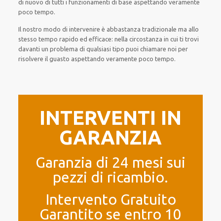
di nuovo
di
tutti i funzionamenti di base
aspettando veramente
poco tempo
.
Il nostro modo
di
intervenire
è
abbastanza tradizionale
ma
allo
stesso tempo
rapido ed efficace
:
nella circostanza
in cui
ti trovi
davanti
un problema di qualsiasi tipo
puoi chiamare noi
per
risolvere
il
guasto
aspettando veramente poco tempo
.
INTERVENTI IN
GARANZIA
Garanzia di 24 mesi sui
pezzi di ricambio.
Intervento Gratuito
Garantito se entro 10