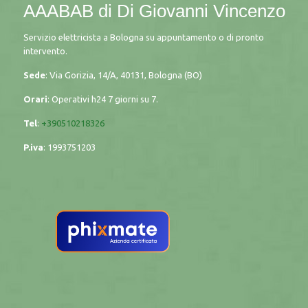
AAABAB di Di Giovanni Vincenzo
Servizio elettricista a Bologna su appuntamento o di pronto
intervento.
Sede
: Via Gorizia, 14/A, 40131, Bologna (BO)
Orari
: Operativi h24 7 giorni su 7.
Tel
:
+390510218326
P.iva
:
1993751203