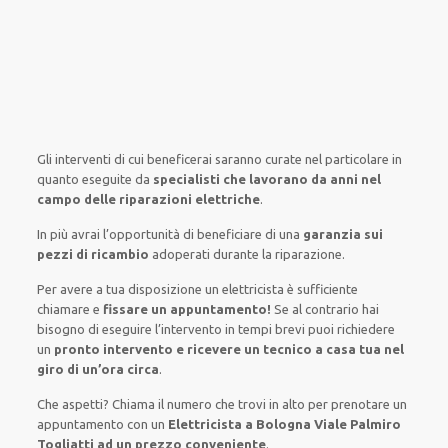
Gli interventi
di cui beneficerai
saranno
curate nel
particolare
in
quanto
eseguite
da
specialisti che lavorano da anni nel
campo
delle riparazioni elettriche
.
In più avrai
l’opportunità
di
beneficiare di
una
garanzia sui
pezzi di ricambio
adoperati
durante la riparazione.
Per avere
a tua disposizione
un elettricista
è sufficiente
chiamare e
fissare
un appuntamento!
Se
al contrario
hai
bisogno
di
eseguire
l’intervento
in tempi
brevi
puoi richiedere
un
pronto intervento e ricevere un
tecnico a casa tua nel
giro di un’ora circa
.
Che aspetti? Chiama il numero che trovi in alto per prenotare un
appuntamento con un
Elettricista a Bologna Viale Palmiro
Togliatti ad un prezzo conveniente
.