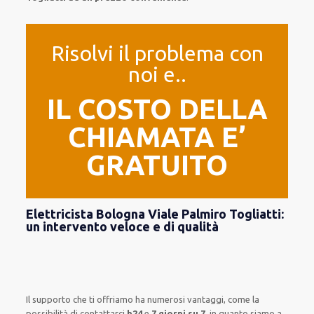
Risolvi il problema con
noi e..
IL COSTO DELLA
CHIAMATA E’
GRATUITO
Elettricista Bologna Viale Palmiro Togliatti:
un intervento veloce e di qualità
Il supporto
che ti
offriamo
ha numerosi vantaggi, come
la
possibilità di contattarci
h24
e
7 giorni su 7
, in quanto siamo a