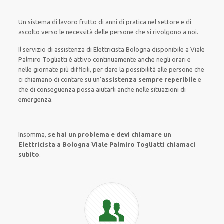
Un sistema di lavoro
frutto
di anni di pratica nel settore e di
ascolto verso le necessità
delle persone
che si rivolgono a noi.
Il servizio di assistenza
di Elettricista Bologna
disponibile
a Viale
Palmiro Togliatti è
attivo
continuamente
anche
negli orari e
nelle giornate
più
difficili
, per
dare
la possibilità
alle persone che
ci chiamano
di
contare su
un’
assistenza
sempre reperibile
e
che
di conseguenza
possa
aiutarli
anche
nelle situazioni di
emergenza
.
Insomma,
se hai un problema e devi chiamare un
Elettricista a Bologna Viale Palmiro Togliatti chiamaci
subito
.