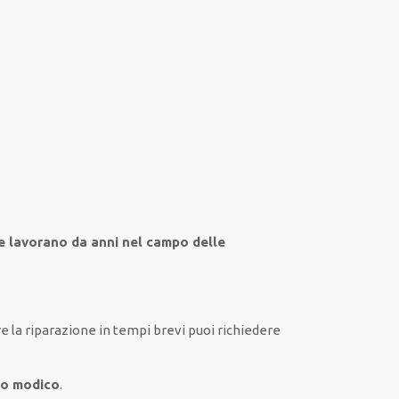
he lavorano da anni nel campo
delle
re
la riparazione
in tempi
brevi
puoi richiedere
zo modico
.