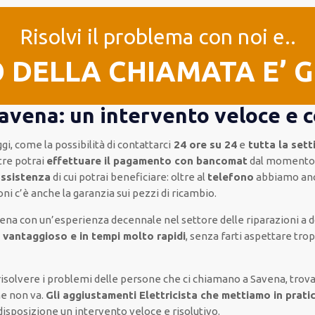
Risolvi il problema con noi e..
O DELLA CHIAMATA E’ 
Savena: un intervento veloce e 
ggi, come
la possibilità di contattarci
24 ore su 24
e
tutta la set
tre
potrai
effettuare il pagamento con bancomat
dal momento c
assistenza
di cui potrai beneficiare:
oltre al
telefono
abbiamo an
oni
c’è anche la
garanzia sui pezzi di ricambio.
vena
con un’esperienza decennale
nel settore delle riparazioni a 
 vantaggioso e in tempi molto rapidi
, senza farti
aspettare tro
 risolvere i problemi delle persone che
ci chiamano
a Savena, trov
he non va.
Gli aggiustamenti Elettricista che mettiamo in prati
 disposizione un intervento
veloce e risolutivo
.