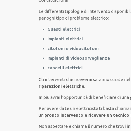
Contattaci ora!
Le
differenti
tipologie
di
intervento
disponibil
per
ogni tipo di
problema
elettrico
:
Guasti elettrici
impianti elettrici
citofoni e videocitofoni
impianti di videosorveglianza
cancelli elettrici
Gli interventi
che riceverai
saranno
curate nel
riparazioni elettriche
.
In più avrai
l’opportunità
di
beneficiare di
una
Per avere
da te
un elettricista
ti basta
chiama
un
pronto intervento e ricevere un
tecnico 
Non aspettare e chiama il numero che trovi in