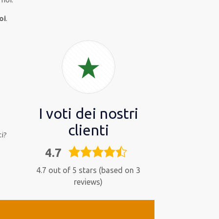
oi
.
I voti dei nostri
clienti
i?
4.7
4,7
rating
4.7 out of 5 stars (based on 3
reviews)