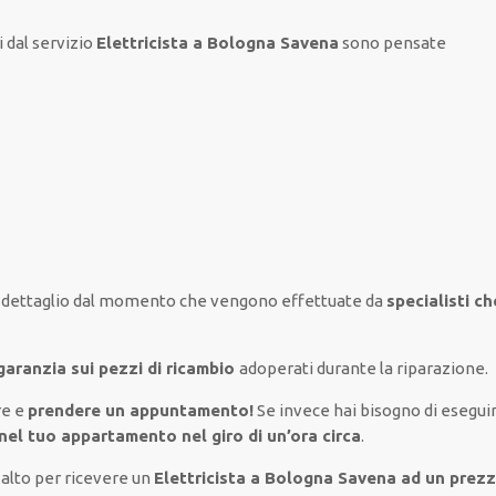
i
dal servizio
Elettricista a Bologna Savena
sono
pensate
dettaglio
dal momento che vengono
effettuate
da
specialisti c
garanzia sui pezzi di ricambio
adoperati
durante la riparazione.
re e
prendere
un appuntamento!
Se
invece
hai
bisogno
di
esegui
nel tuo appartamento nel giro di un’ora circa
.
 alto per ricevere un
Elettricista a Bologna Savena ad un prez