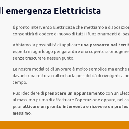
di emergenza Elettricista
Il pronto intervento Elettricista
che mettiamo a disposizio
consentirà di godere di nuovo
di
tutti i funzionamenti di ba
Abbiamo la possibilità di applicare
una presenza nel terri
esperti
in ogni luogo
per
garantire
una copertura
omogene
senza
trascurare
nessun punto
.
La nostra modalità
di
lavorare
è
molto semplice
ma
anche
davanti
una rottura o altro
hai la possibilità di rivolgerti a no
tempo
.
Puoi decidere di
prenotare
un appuntamento
con un Elett
al massimo
prima di
effettuare l’operazione
oppure,
nel ca
puoi
attivare
un pronto intervento
e ricevere un
profess
massimo
.