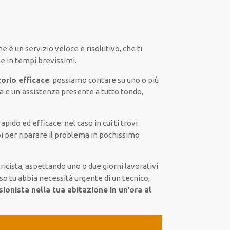
ne
è
un servizio
veloce
e risolutivo, che ti
se
in tempi brevissimi
.
torio efficace
:
possiamo contare su
uno o più
a
e un’assistenza presente a
tutto tondo
,
rapido ed efficace
:
nel caso
in cui
ti trovi
i
per
riparare
il
problema
in pochissimo
ricista,
aspettando
uno o due giorni lavorativi
so tu abbia necessità urgente di
un tecnico
,
ionista nella tua abitazione in un’ora al