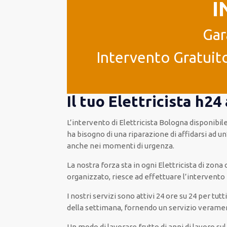
I
Gar
Intervento Gratuito
Il tuo Elettricista h2
L’intervento
di Elettricista Bologna
disponibil
ha bisogno di una riparazione
di
affidarsi ad
un
anche
nei momenti di urgenza
.
La nostra forza
sta in ogni Elettricista di zon
organizzato
, riesce ad
effettuare l’intervento
I nostri servizi
sono attivi
24 ore su 24
per
tutti
della settimana,
fornendo
un servizio
verame
Un modo
di lavorare
frutto
di anni di lavoro su