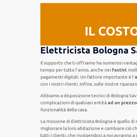
IL COST
Elettricista Bologna 
Il supporto
che ti
offriamo
ha numerosi vanta
tempo per
tutto l’anno, anche nei
festivi
.
Inol
pagamenti
digitali
.
Un fattore importante
è l’
con i nostri clienti
.
Infine,
sulle nostre riparazi
Abbiamo a disposizione
tecnici di Bologna Sa
complicazioni di qualsiasi entità
ad un prezzo
funzionalità della casa
.
La missione
di Elettricista Bologna è quello di
migliorare
la loro abitazione
e cambiare ciò c
tutti i clienti
, che rivolgendosi a noi avranno a