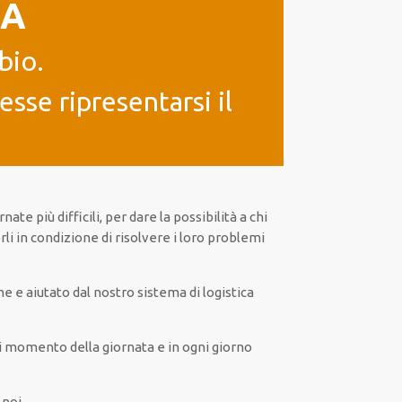
IA
bio.
sse ripresentarsi il
ornate
più
difficili
, per
dare
la possibilità
a chi
li in condizione di risolvere i loro problemi
ne
e
aiutato
dal nostro sistema di logistica
i
momento della giornata e in
ogni
giorno
 noi.