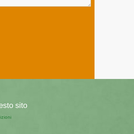
esto sito
izioni