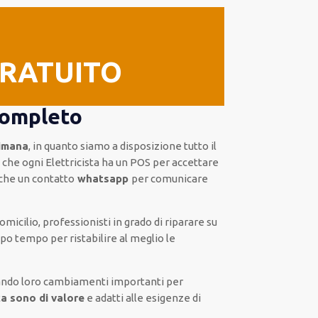
GRATUITO
completo
timana
, in quanto siamo a disposizione
tutto il
he ogni Elettricista
ha
un POS
per accettare
che un
contatto
whatsapp
per comunicare
domicilio
,
professionisti
in grado di riparare su
ppo tempo
per ristabilire al meglio le
ando loro
cambiamenti importanti
per
ca sono di valore
e
adatti alle esigenze di