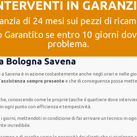
NTERVENTI IN GARANZ
anzia di 24 mesi sui pezzi di ricam
 Garantito se entro 10 giorni dove
problema.
4 a Bologna Savena
e
a Savena è
in azione
costantemente
anche
negli orari e nelle gi
’
assistenza
sempre presente
e che
di conseguenza
possa
metter
a che, conoscendo
come le proprie tasche
il quartiere
dove intervie
in ogni punto con
efficienza e tempestività
.
 i giorni
,
mettendoti in condizione
di far
arrivare
un
tecnico
in
ogn
nte
incredibile
.
l campo e di ascolto verso le necessità
dei clienti
che si rivolgono a