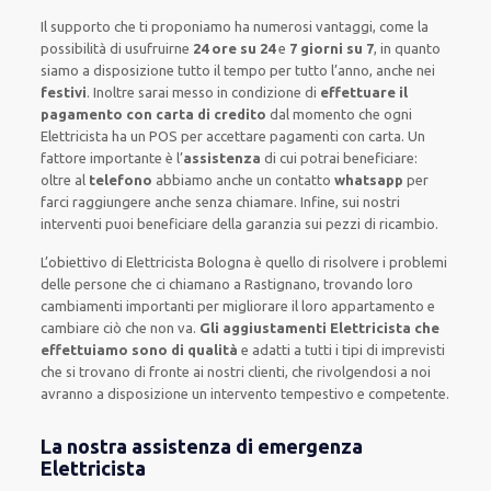
Il supporto
che ti
proponiamo
ha numerosi vantaggi, come
la
possibilità di usufruirne
24 ore su 24
e
7 giorni su 7
, in quanto
siamo a disposizione
tutto il tempo per
tutto l’anno, anche nei
festivi
.
Inoltre
sarai messo in condizione di
effettuare il
pagamento con carta di credito
dal momento che ogni
Elettricista
ha
un POS
per accettare pagamenti
con carta
.
Un
fattore importante
è l’
assistenza
di cui potrai beneficiare:
oltre al
telefono
abbiamo anche un
contatto
whatsapp
per
farci raggiungere anche senza chiamare
.
Infine,
sui nostri
interventi
puoi beneficiare della
garanzia sui pezzi di ricambio.
L’obiettivo
di Elettricista Bologna è quello di risolvere i problemi
delle persone che
ci chiamano
a Rastignano, trovando loro
cambiamenti importanti
per migliorare
il loro appartamento
e
cambiare ciò che non va.
Gli aggiustamenti Elettricista che
effettuiamo sono di qualità
e
adatti a tutti i tipi di imprevisti
che si trovano di fronte ai nostri clienti
, che rivolgendosi a noi
avranno a disposizione un intervento
tempestivo e competente
.
La nostra assistenza di emergenza
Elettricista