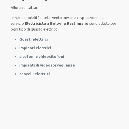
Allora contattaci!
Le
varie
modalità
di
intervento
messe a disposizione
dal
servizio
Elettricista a Bologna Rastignano
sono
adatte
per
ogni tipo di
guasto
elettrico
:
Guasti elettrici
impianti elettrici
citofoni e videocitofoni
impianti di videosorveglianza
cancelli elettrici