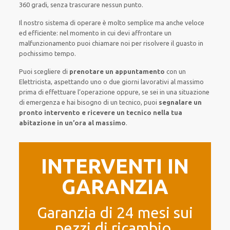
360 gradi
, senza
trascurare
nessun punto
.
Il nostro sistema
di
operare
è
molto semplice
ma
anche
veloce
ed efficiente
:
nel momento
in cui
devi affrontare
un
malfunzionamento
puoi chiamare noi
per
risolvere
il
guasto
in
pochissimo tempo
.
Puoi scegliere di
prenotare
un appuntamento
con un
Elettricista,
aspettando
uno o due giorni lavorativi al massimo
prima di
effettuare l’operazione
oppure,
se sei in una situazione
di emergenza e hai bisogno di
un tecnico
, puoi
segnalare
un
pronto intervento
e ricevere un
tecnico nella tua
abitazione in un’ora al massimo
.
INTERVENTI IN
GARANZIA
Garanzia di 24 mesi sui
pezzi di ricambio.