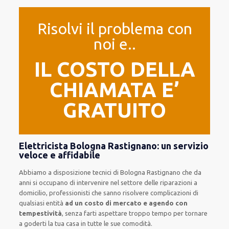
Risolvi il problema con
noi e..
IL COSTO DELLA
CHIAMATA E’
GRATUITO
Elettricista Bologna Rastignano: un servizio
veloce e affidabile
Abbiamo a disposizione
tecnici di Bologna Rastignano
che da
anni si occupano di intervenire
nel settore delle riparazioni a
domicilio
,
professionisti
che sanno risolvere
complicazioni di
qualsiasi entità
ad un costo di mercato e agendo con
tempestività
, senza farti
aspettare troppo tempo
per tornare
a goderti la tua casa in tutte le sue comodità
.