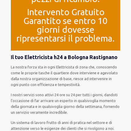
Intervento Gratuito
Garantito se entro 10
giorni dovesse
ripresentarsi il problema.
Il tuo Elettricista h24 a Bologna Rastignano
La nostra forza
sta in ogni Elettricista di zona che, conoscendo
come le proprie tasche
il quartiere
dove interviene
e
agevolato
dalla nostra organizzazione di base
, riesce ad
intervenire
in
ogni punto con
efficienza e tempestività
.
I nostri servizi
sono attivi
24 ore su 24
per
tutti i giorni
,
dandoti
l’occasione
di far
arrivare
un
esperto
in
qualsivoglia
momento
della giornata e in
qualsivoglia
giorno della settimana,
fornendo
un servizio
veramente
incredibile
.
Un sistema di lavoro
frutto
di anni di pratica nel settore e di
attenzione verso le esigenze
dei clienti
che si rivolgono a noi.