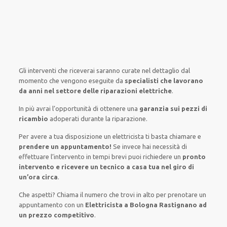
Gli interventi
che riceverai
saranno
curate nel
dettaglio
dal
momento che vengono
eseguite
da
specialisti che lavorano
da anni nel settore
delle riparazioni elettriche
.
In più avrai
l’opportunità
di
ottenere
una
garanzia sui pezzi di
ricambio
adoperati
durante la riparazione.
Per avere
a tua disposizione
un elettricista
ti basta
chiamare e
prendere
un appuntamento!
Se
invece
hai
necessità
di
effettuare
l’intervento
in tempi
brevi
puoi richiedere un
pronto
intervento e ricevere un
tecnico a casa tua nel giro di
un’ora circa
.
Che aspetti? Chiama il numero che trovi in alto per prenotare un
appuntamento con un
Elettricista a Bologna Rastignano ad
un prezzo competitivo
.