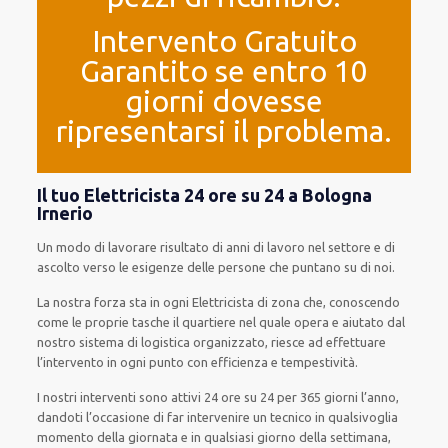
Intervento Gratuito
Garantito se entro 10
giorni dovesse
ripresentarsi il problema.
Il tuo Elettricista 24 ore su 24 a Bologna
Irnerio
Un modo
di lavorare
risultato
di anni di lavoro nel settore e di
ascolto verso le esigenze
delle persone
che puntano su di noi.
La nostra forza
sta in ogni Elettricista di zona che, conoscendo
come le proprie tasche
il quartiere
nel quale opera
e
aiutato
dal
nostro sistema di logistica organizzato
, riesce ad
effettuare
l’intervento
in ogni punto con
efficienza e tempestività
.
I nostri interventi
sono attivi
24 ore su 24
per
365 giorni l’anno
,
dandoti l’occasione
di far
intervenire
un
tecnico
in
qualsivoglia
momento della giornata e in
qualsiasi
giorno della settimana,