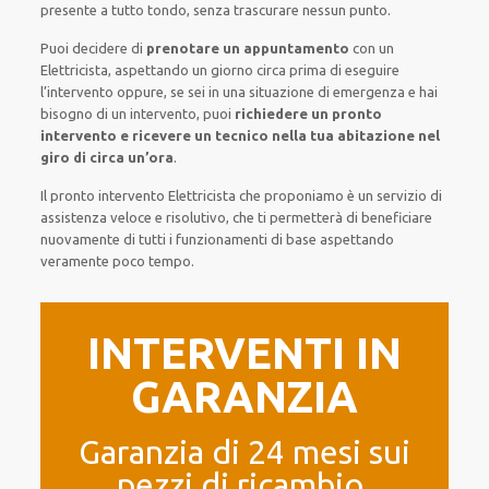
presente a
tutto tondo
, senza
trascurare
nessun punto
.
Puoi decidere di
prenotare
un appuntamento
con un
Elettricista,
aspettando
un giorno circa
prima di
eseguire
l’intervento
oppure,
se sei in una situazione di emergenza e hai
bisogno di
un intervento
, puoi
richiedere
un pronto
intervento
e ricevere un
tecnico nella tua abitazione nel
giro di circa un’ora
.
Il pronto intervento Elettricista
che proponiamo
è
un servizio di
assistenza
veloce
e risolutivo, che ti
permetterà di beneficiare
nuovamente
di
tutti i funzionamenti di base
aspettando
veramente poco tempo
.
INTERVENTI IN
GARANZIA
Garanzia di 24 mesi sui
pezzi di ricambio.