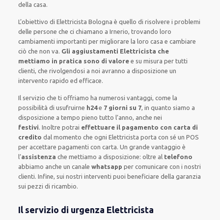
della casa
.
L’obiettivo
di Elettricista Bologna è quello di risolvere i problemi
delle persone che
ci chiamano
a Irnerio, trovando loro
cambiamenti importanti
per migliorare
la loro casa
e cambiare
ciò che non va.
Gli aggiustamenti Elettricista che
mettiamo in pratica sono di valore
e
su misura per tutti
clienti
, che rivolgendosi a noi avranno a disposizione un
intervento
rapido ed efficace
.
Il servizio
che ti
offriamo
ha numerosi vantaggi, come
la
possibilità di usufruirne
h24
e
7 giorni su 7
, in quanto siamo a
disposizione
a tempo pieno
tutto l’anno, anche nei
festivi
.
Inoltre
potrai
effettuare il pagamento con carta di
credito
dal momento che ogni Elettricista
porta con sé
un POS
per accettare pagamenti
con carta
.
Un grande vantaggio
è
l’
assistenza
che mettiamo a disposizione:
oltre al
telefono
abbiamo anche un
canale
whatsapp
per comunicare con i nostri
clienti
.
Infine,
sui nostri interventi
puoi beneficiare della
garanzia
sui pezzi di ricambio.
Il servizio di urgenza Elettricista