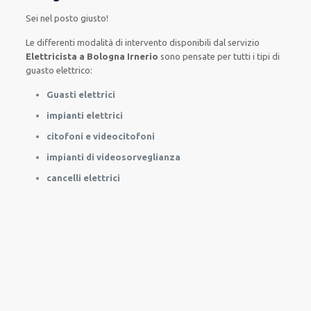
Sei nel posto giusto!
Le
differenti
modalità
di
intervento
disponibili
dal servizio
Elettricista a Bologna Irnerio
sono
pensate
per
tutti i tipi di
guasto
elettrico
:
Guasti elettrici
impianti elettrici
citofoni e videocitofoni
impianti di videosorveglianza
cancelli elettrici