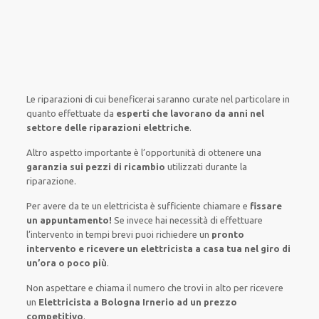
Le riparazioni
di cui beneficerai
saranno
curate nel
particolare
in
quanto
effettuate
da
esperti che lavorano da anni nel
settore
delle riparazioni elettriche
.
Altro aspetto importante è
l’opportunità
di
ottenere
una
garanzia sui pezzi di ricambio
utilizzati
durante la
riparazione.
Per avere
da te
un elettricista
è sufficiente
chiamare e
fissare
un appuntamento!
Se
invece
hai
necessità
di
effettuare
l’intervento
in tempi
brevi
puoi richiedere un
pronto
intervento e ricevere un
elettricista a casa tua nel giro di
un’ora o poco più
.
Non aspettare e chiama il numero che trovi in alto per ricevere
un
Elettricista a Bologna Irnerio ad un prezzo
competitivo
.