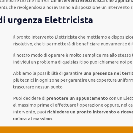
cambiare ciò che non va.
Gli interventi Elettricista che applich
enti
, che rivolgendosi a noi avranno a disposizione un intervento
r
di urgenza Elettricista
Il pronto intervento Elettricista
che mettiamo a disposizio
risolutivo, che ti
permetterà di beneficiare nuovamente
di
Il nostro modo
di
operare
è
molto semplice
ma
allo stess
individui
un problema di qualsiasi tipo
puoi chiamare noi
pe
Abbiamo la possibilità di garantire
una presenza nel territ
più
tecnici
in ogni zona
per
garantire
una copertura
unifor
trascurare
nessun punto
.
Puoi decidere di
prenotare
un appuntamento
con un Elett
al massimo
prima di
effettuare l’operazione
oppure,
nel ca
intervento
, puoi
richiedere
un pronto intervento
e ricev
un’ora al massimo
.