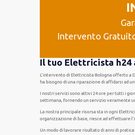
I
Gar
Intervento Gratuito
Il tuo Elettricista h
L’intervento
di Elettricista Bologna
offerto
a 
ha bisogno di una riparazione
di
affidarsi ad
un
I nostri servizi
sono attivi
24 ore
per
tutti i gio
settimana,
fornendo
un servizio
veramente
u
La nostra principale risorsa
sta in ogni Elettri
organizzazione di base
, riesce ad
effettuare l
Un modo
di lavorare
risultato
di anni di pratic