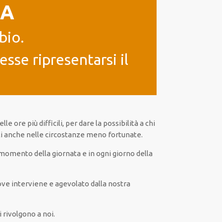
IA
bio.
sse ripresentarsi il
nelle ore
più
difficili
, per
dare
la possibilità
a chi
i
anche
nelle circostanze meno fortunate
.
momento della giornata e in
ogni
giorno della
ve interviene
e
agevolato
dalla nostra
i rivolgono a noi.