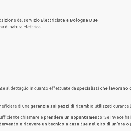
osizione
dal servizio
Elettricista a Bologna Due
ma
di natura elettrica
:
te al
dettaglio
in quanto
effettuate
da
specialisti che lavorano 
eficiare di
una
garanzia sui pezzi di ricambio
utilizzati
durante l
sufficiente
chiamare e
prendere
un appuntamento!
Se
invece
ha
tervento e ricevere un
tecnico a casa tua nel giro di un’ora o