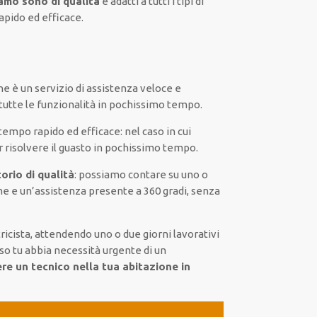
iamo sono di qualità
e
adatti a tutti i tipi di
apido ed efficace
.
ne
è
un servizio di assistenza
veloce
e
tutte le funzionalità
in pochissimo tempo
.
o tempo
rapido ed efficace
:
nel caso
in cui
r
risolvere
il
guasto
in pochissimo tempo
.
orio di qualità
:
possiamo contare su
uno o
me
e un’assistenza presente a
360 gradi
, senza
ricista,
attendendo
uno o due giorni lavorativi
so tu abbia necessità urgente di
un
ere un
tecnico nella tua abitazione in