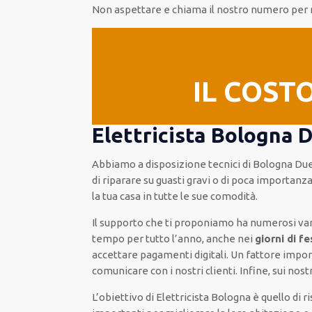
Non aspettare e chiama il nostro numero per 
IL COST
Elettricista Bologna 
Abbiamo a disposizione
tecnici di Bologna D
di riparare su
guasti gravi o di poca importanz
la tua casa in tutte le sue comodità
.
Il supporto
che ti
proponiamo
ha numerosi va
tempo per
tutto l’anno, anche nei
giorni di f
accettare pagamenti
digitali
.
Un fattore impo
comunicare con i nostri clienti
.
Infine,
sui nost
L’obiettivo
di Elettricista Bologna è quello di 