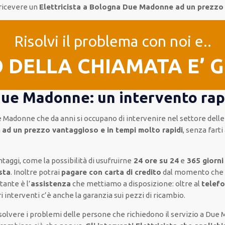
ricevere un
Elettricista a Bologna Due Madonne ad un prezzo
Risolvi il problema con noi e..
O DELLA CHIAMATA E’ 
Due Madonne: un intervento rapi
ue Madonne
che da anni si occupano di intervenire
nel settore delle
a
ad un prezzo vantaggioso e in tempi molto rapidi
, senza farti
ntaggi, come
la possibilità di usufruirne
24 ore su 24
e
365 giorni
esta
.
Inoltre
potrai
pagare con carta di credito
dal momento che o
rtante
è l’
assistenza
che mettiamo a disposizione:
oltre al
telef
ri interventi
c’è anche la
garanzia sui pezzi di ricambio.
risolvere i problemi delle persone che
richiedono il servizio
a Due 