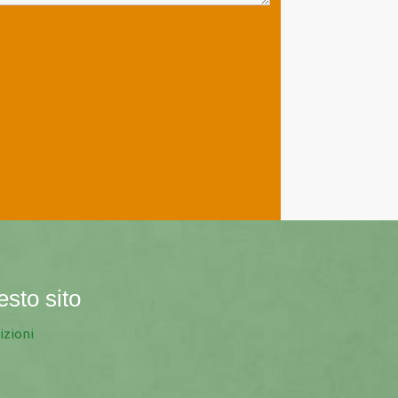
esto sito
izioni