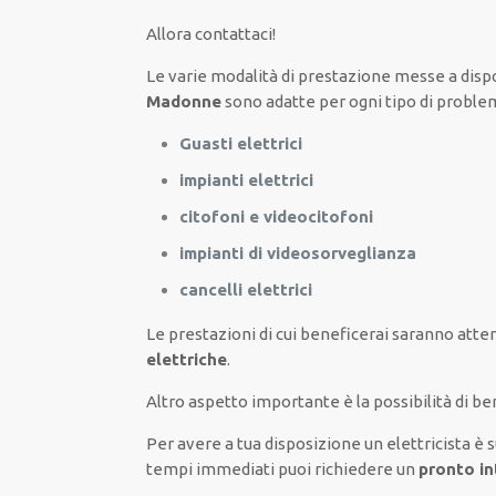
Allora contattaci!
Le
varie
modalità
di
prestazione
messe a disp
Madonne
sono
adatte
per
ogni tipo di
proble
Guasti elettrici
impianti elettrici
citofoni e videocitofoni
impianti di videosorveglianza
cancelli elettrici
Le prestazioni
di cui beneficerai
saranno
atten
elettriche
.
Altro aspetto importante è
la possibilità
di
ben
Per avere
a tua disposizione
un elettricista
è 
tempi
immediati
puoi richiedere un
pronto in