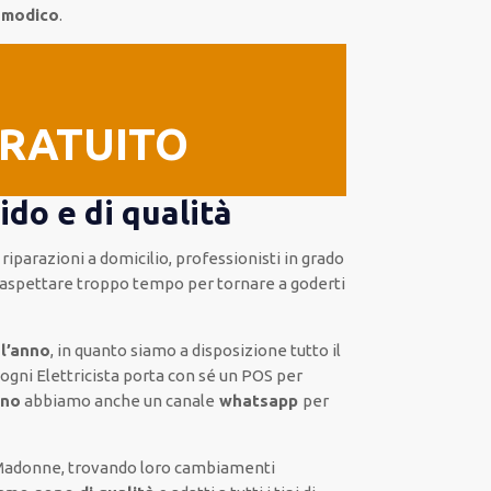
 modico
.
GRATUITO
do e di qualità
 riparazioni a domicilio
,
professionisti
in grado
aspettare troppo tempo
per tornare a goderti
 l’anno
, in quanto siamo a disposizione
tutto il
gni Elettricista
porta con sé
un POS
per
ono
abbiamo anche un
canale
whatsapp
per
Madonne, trovando loro
cambiamenti