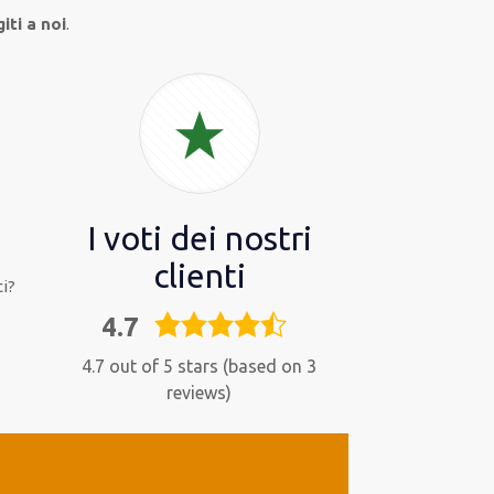
iti a noi
.
I voti dei nostri
clienti
i?
4.7
4,7
rating
4.7 out of 5 stars (based on 3
reviews)