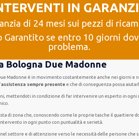
NTERVENTI IN GARANZ
anzia di 24 mesi sui pezzi di ricam
 Garantito se entro 10 giorni dove
problema.
24 a Bologna Due Madonne
Due Madonne è
in movimento
costantemente
anche
nei giorni e 
’
assistenza
sempre presente
e che
di conseguenza
possa
aiutarl
rni
,
mettendoti in condizione
di far
intervenire
un
esperto
in
ogni
nico
.
cista di zona che, conoscendo
come le proprie tasche
il quartiere
do
’intervento
in ogni punto con
puntualità e serietà
.
a nel settore e di attenzione verso le necessità
delle persone
che s